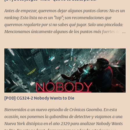
Antes de empezar, queremos dejar algunos puntos claros: No es un
ranking: Esta lista no es un "top"; son recomendaciones que
queremos regalarte por si no sabes qué jugar. Solo una pincelada:
Mencionamos únicamente algunos de los puntos más fuertes de
cada título, pero todos tienen profundidad de sobra para explorar.
Variedad de géneros: Hemos evitado repetir géneros para
asegurar que, al menos uno, se adapte a tus gustos. Si te gusta este
tipo de contenido, háznoslo saber para crear nuevas entradas con
otros doce juegos imprescindibles. Cuphead En la mente de los dos
hermanos desarrolladores, la idea de fusionar el arte de las
películas de animación clásica con un juego de disparos (al estilo
Contra o Metal Slug) era una apuesta ganadora. En la ejecución, la
calidad es insuperable. Posee un excelente diseño de niveles,
[POD] CG324-2 Nobody Wants to Die
variedad de jefes, plataformas desafiantes y una música
estupenda. Es un título que te mantiene enganchado a pesar de su
Bienvenidos a un nuevo episodio de Crónicas Goomba. En esta
alta dificultad...
ocasión, nos ponemos la gabardina de detective y viajamos a una
Nueva York distópica en el año 2329 para analizar Nobody Wants