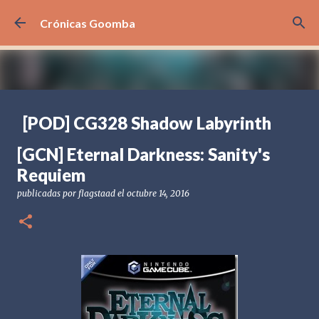
Ir al contenido principal
Crónicas Goomba
[POD] CG328 Shadow Labyrinth
publicadas por
Crónicas Goomba
el
julio 24, 2026
[POD] PODCAST
[GCN] Eternal Darkness: Sanity's
[PS5] PLAYSTATION 5
2025
BANDAI NAMCO
Requiem
SHADOW LABYRINTH
publicadas por
flagstaad
el
octubre 14, 2016
0