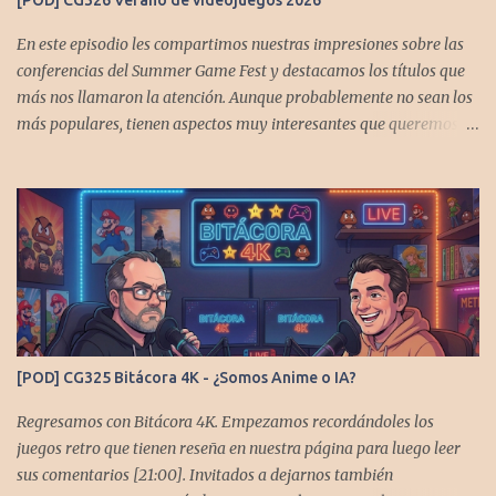
[POD] CG326 Verano de videojuegos 2026
En este episodio les compartimos nuestras impresiones sobre las
conferencias del Summer Game Fest y destacamos los títulos que
más nos llamaron la atención. Aunque probablemente no sean los
más populares, tienen aspectos muy interesantes que queremos
contarles Los acompañan @GoombaVictor y @flagstaad que no
estarían aquí si no es por ustedes. Muchas gracias a todos los que
nos agregan a sus plataformas de podcast y nos dejan
comentarios en las cuentas de redes. Spotify YouTube. Twitter -
https://x.com/CronicasGoomba Instagram -
https://www.instagram.com/cronicasgoomba/ Facebook -
https://www.facebook.com/CronicasGoomba Si no estamos en tu
plataforma nos puedes agregarcn el código rss:
https://anchor.fm/s/10d1f3318/podcast/rss
[POD] CG325 Bitácora 4K - ¿Somos Anime o IA?
Regresamos con Bitácora 4K. Empezamos recordándoles los
juegos retro que tienen reseña en nuestra página para luego leer
sus comentarios [21:00]. Invitados a dejarnos también