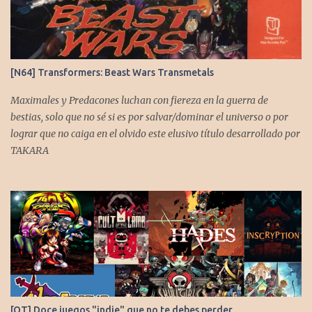
s
[N64] Transformers: Beast Wars Transmetals
Maximales y Predacones luchan con fiereza en la guerra de
bestias, solo que no sé si es por salvar/dominar el universo o por
lograr que no caiga en el olvido este elusivo título desarrollado por
TAKARA
[OT] Doce juegos "indie" que no te debes perder