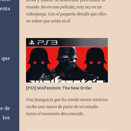
Arnol y Silveter se deben unir para salvar al
gracias a todos los que nos agregan a sus
mundo. No en una película, esta vez en un
uenta
plataformas de podcast y nos dejan
videojuego. Con el pequeño detalle que ellos
comentarios en nuestras diferentes redes.
no saben que están en él.
Twitter -
https://twitter.com/CronicasGoomba
Instagram -
https://www.instagram.com/cronicasgoomb
a/ Facebook -
 que
https://www.facebook.com/CronicasGoomb
a
[PS3] Wolfenstein: The New Order
Una franquicia que ha tenido varios reinicios
recibe uno nuevo de parte de un estudio
e de
hasta el momento desconocido.
 los