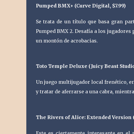
Pumped BMX+ (Curve Digital, $7.99)
Se trata de un título que basa gran pa
Pumped BMX 2. Desafía a los jugadores p
un montón de acrobacias.
Toto Temple Deluxe (Juicy Beast Studio,
Un juego multijugador local frenético, e
y tratar de aferrarse a una cabra, mientr
The Rivers of Alice: Extended Version (
Este es ciertamente interesante en el