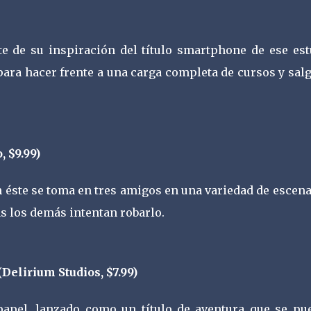
rte de su inspiración del título smartphone de ese est
ara hacer frente a una carga completa de cursos y sal
 $9.99)
n éste se toma en tres amigos en una variedad de escen
as los demás intentan robarlo.
Delirium Studios, $7.99)
 papel, lanzado como un título de aventura que se pu