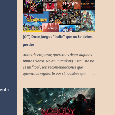
[OT] Doce juegos "indie" que no te debes
perder
Antes de empezar, queremos dejar algunos
puntos claros: No es un ranking: Esta lista no
es un "top"; son recomendaciones que
queremos regalarte por si no sabes qué
jugar. Solo una pincelada: Mencionamos
únicamente algunos de los puntos más
enta
fuertes de cada título, pero todos tienen
profundidad de sobra para explorar.
Variedad de géneros: Hemos evitado repetir
géneros para asegurar que, al menos uno, se