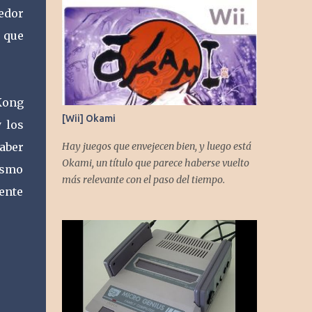
edor
o que
Kong
[Wii] Okami
 los
saber
Hay juegos que envejecen bien, y luego está
Okami, un título que parece haberse vuelto
mismo
más relevante con el paso del tiempo.
mente