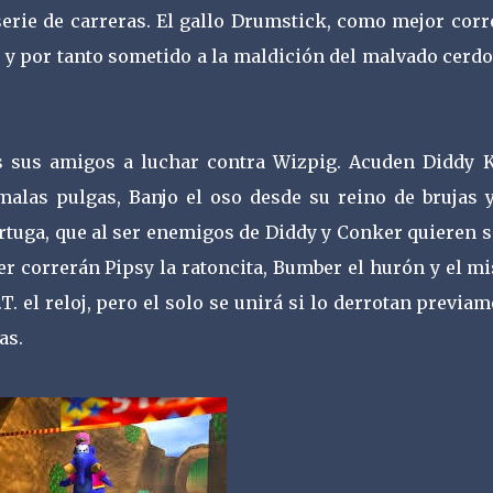
serie de carreras. El gallo Drumstick, como mejor corr
do y por tanto sometido a la maldición del malvado cerd
s sus amigos a luchar contra Wizpig. Acuden Diddy 
 malas pulgas, Banjo el oso desde su reino de brujas y
ortuga, que al ser enemigos de Diddy y Conker quieren 
er correrán Pipsy la ratoncita, Bumber el hurón y el 
 el reloj, pero el solo se unirá si lo derrotan previa
as.