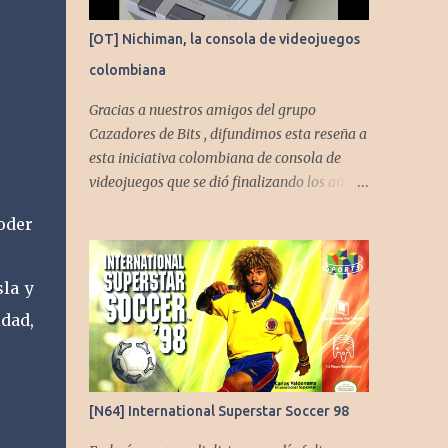
[OT] Nichiman, la consola de videojuegos
colombiana
Gracias a nuestros amigos del grupo
Cazadores de Bits , difundimos esta reseña a
esta iniciativa colombiana de consola de
videojuegos que se dió finalizando los años
80's y principios de los 90's.
poder
la y
idad,
[N64] International Superstar Soccer 98