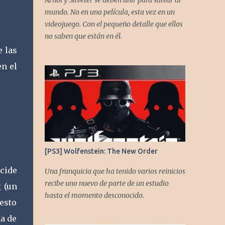
Arnol y Silveter se deben unir para salvar al
gracias a todos los que nos agregan a sus
mundo. No en una película, esta vez en un
plataformas de podcast y nos dejan
videojuego. Con el pequeño detalle que ellos
comentarios en nuestras diferentes redes.
no saben que están en él.
Twitter -
 las
https://twitter.com/CronicasGoomba
en el
Instagram -
https://www.instagram.com/cronicasgoomb
a/ Facebook -
https://www.facebook.com/CronicasGoomb
a
[PS3] Wolfenstein: The New Order
cide
Una franquicia que ha tenido varios reinicios
recibe uno nuevo de parte de un estudio
 (un
hasta el momento desconocido.
esto
ma de