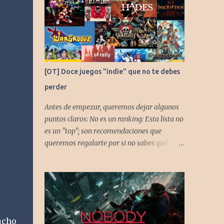
[OT] Doce juegos "indie" que no te debes
perder
Antes de empezar, queremos dejar algunos
puntos claros: No es un ranking: Esta lista no
es un "top"; son recomendaciones que
queremos regalarte por si no sabes qué
jugar. Solo una pincelada: Mencionamos
únicamente algunos de los puntos más
fuertes de cada título, pero todos tienen
profundidad de sobra para explorar.
Variedad de géneros: Hemos evitado repetir
géneros para asegurar que, al menos uno, se
tucho