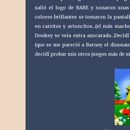
salió el logo de RARE y sonaron unas
colores brillantes se tomaron la panta
en carritos y avioncitos…(el más macho
Donkey se veía extra azucarado…Decidí j
(que se me pareció a Barney el dinosaur
decidí probar mis otros juegos más de 