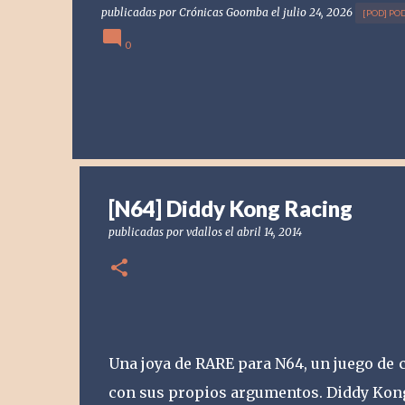
publicadas por
Crónicas Goomba
el
julio 24, 2026
[POD] PO
0
[N64] Diddy Kong Racing
publicadas por
vdallos
el
abril 14, 2014
Una joya de RARE para N64, un juego de c
con sus propios argumentos. Diddy Kong