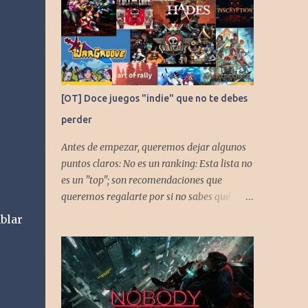
[OT] Doce juegos "indie" que no te debes
perder
Antes de empezar, queremos dejar algunos
puntos claros: No es un ranking: Esta lista no
es un "top"; son recomendaciones que
queremos regalarte por si no sabes qué
jugar. Solo una pincelada: Mencionamos
blar
únicamente algunos de los puntos más
fuertes de cada título, pero todos tienen
profundidad de sobra para explorar.
Variedad de géneros: Hemos evitado repetir
géneros para asegurar que, al menos uno, se