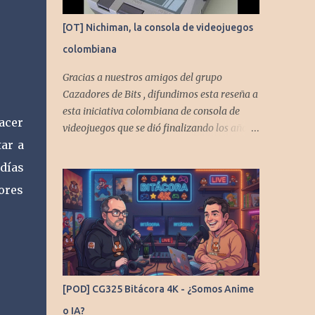
[OT] Nichiman, la consola de videojuegos
colombiana
Gracias a nuestros amigos del grupo
Cazadores de Bits , difundimos esta reseña a
esta iniciativa colombiana de consola de
acer
videojuegos que se dió finalizando los años
tar a
80's y principios de los 90's.
días
ores
[POD] CG325 Bitácora 4K - ¿Somos Anime
o IA?