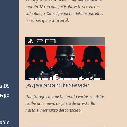
Arnol y Silveter se deben unir para salvar al
gracias a todos los que nos agregan a sus
mundo. No en una película, esta vez en un
plataformas de podcast y nos dejan
videojuego. Con el pequeño detalle que ellos
comentarios en nuestras diferentes redes.
no saben que están en él.
Twitter -
https://twitter.com/CronicasGoomba
Instagram -
https://www.instagram.com/cronicasgoomb
a/ Facebook -
https://www.facebook.com/CronicasGoomb
a
a DS
[PS3] Wolfenstein: The New Order
juego
Una franquicia que ha tenido varios reinicios
recibe uno nuevo de parte de un estudio
hasta el momento desconocido.
 sólo