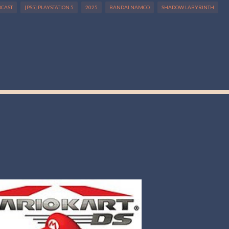
DCAST
[PS5] PLAYSTATION 5
2025
BANDAI NAMCO
SHADOW LABYRINTH