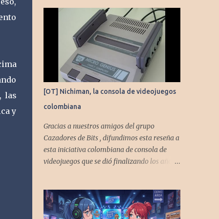
eso,
ento
cima
ando
[OT] Nichiman, la consola de videojuegos
 las
colombiana
ca y
Gracias a nuestros amigos del grupo
Cazadores de Bits , difundimos esta reseña a
esta iniciativa colombiana de consola de
videojuegos que se dió finalizando los años
80's y principios de los 90's.