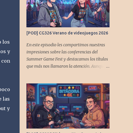
[POD] CG326 Verano de videojuegos 2026
o los
En este episodio les compartimos nuestras
dos y
impresiones sobre las conferencias del
Summer Game Fest y destacamos los títulos
 con
que más nos llamaron la atención. Aunque
probablemente no sean los más populares,
tienen aspectos muy interesantes que
queremos contarles Los acompañan
poco
@GoombaVictor y @flagstaad que no
 las
estarían aquí si no es por ustedes. Muchas
ut y
gracias a todos los que nos agregan a sus
plataformas de podcast y nos dejan
comentarios en las cuentas de redes. Spotify
YouTube. Twitter -