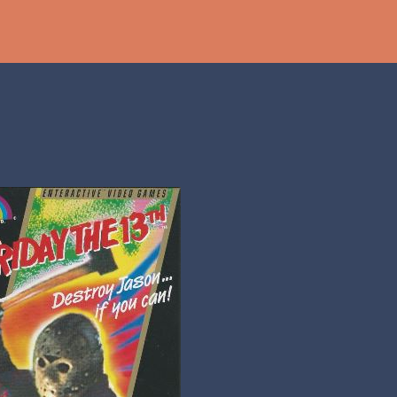
Ir al contenido principal
th
DCAST
[PS5] PLAYSTATION 5
2025
BANDAI NAMCO
SHADOW LABYRINTH