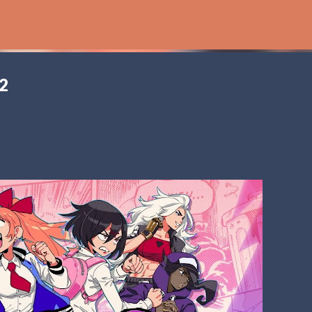
Ir al contenido principal
 2
ossworlds
NTENDO SWITCH 2
[POD] PODCAST
2025
SEGA
SONIC