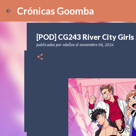
Crónicas Goomba
[POD] CG243 River City Girls
publicadas por
vdallos
el
noviembre 08, 2024
[POD] CG329 Sonic Racing Cr
publicadas por
Crónicas Goomba
el
julio 31, 2026
[NS2] NI
SONIC RACING CROSSWORLDS
0