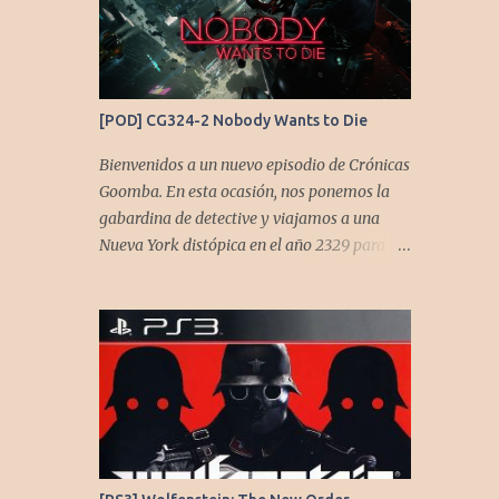
de su alta dificultad...
[POD] CG324-2 Nobody Wants to Die
Bienvenidos a un nuevo episodio de Crónicas
Goomba. En esta ocasión, nos ponemos la
gabardina de detective y viajamos a una
Nueva York distópica en el año 2329 para
analizar Nobody Wants to Die. En este
podcast, desmenuzamos a fondo este
fascinante thriller neo-noir de estética
cyberpunk, donde la inmortalidad es
posible... pero tiene un precio muy alto.
Acompañemos a @flagstaad quien pasó el
título en PS5 y junto a @GoombaVictor nos
cuenta sus impresiones y vivencias. El juego
está disponible para XBS, PS5 y PC. No sobra