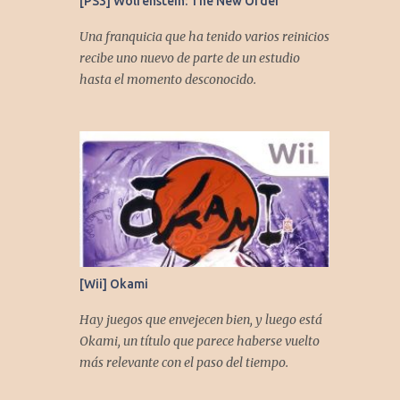
[PS3] Wolfenstein: The New Order
comentarles que necesitamos su apoyo al
seguirnos en: Spotify YouTube. Muchas
Una franquicia que ha tenido varios reinicios
gracias a todos los que nos agregan a sus
recibe uno nuevo de parte de un estudio
plataformas de podcast y nos dejan
hasta el momento desconocido.
comentarios en nuestras diferentes redes.
Twitter -
https://twitter.com/CronicasGoomba
Instagram -
https://www.instagram.com/cronicasgoomb
a/ Facebook -
https://www.facebook.com/CronicasGoomb
a
[Wii] Okami
Hay juegos que envejecen bien, y luego está
Okami, un título que parece haberse vuelto
más relevante con el paso del tiempo.