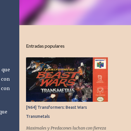
Entradas populares
, que
 con
a con
[N64] Transformers: Beast Wars
que
Transmetals
Maximales y Predacones luchan con fiereza