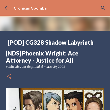
Ir al contenido principal
Crónicas Goomba
[POD] CG328 Shadow Labyrinth
publicadas por
Crónicas Goomba
el
julio 24, 2026
[POD] PODCAST
[NDS] Phoenix Wright: Ace
[PS5] PLAYSTATION 5
2025
BANDAI NAMCO
Attorney - Justice for All
SHADOW LABYRINTH
publicadas por
flagstaad
el
marzo 29, 2023
0