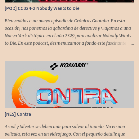
calidad es insuperable. Posee un excelente diseño de niveles,
[POD] CG324-2 Nobody Wants to Die
variedad de jefes, plataformas desafiantes y una música
estupenda. Es un título que te mantiene enganchado a pesar de su
Bienvenidos a un nuevo episodio de Crónicas Goomba. En esta
alta dificultad...
ocasión, nos ponemos la gabardina de detective y viajamos a una
Nueva York distópica en el año 2329 para analizar Nobody Wants
to Die. En este podcast, desmenuzamos a fondo este fascinante
thriller neo-noir de estética cyberpunk, donde la inmortalidad es
posible... pero tiene un precio muy alto. Acompañemos a
@flagstaad quien pasó el título en PS5 y junto a @GoombaVictor
nos cuenta sus impresiones y vivencias. El juego está disponible
para XBS, PS5 y PC. No sobra comentarles que necesitamos su
apoyo al seguirnos en: Spotify YouTube. Muchas gracias a todos
los que nos agregan a sus plataformas de podcast y nos dejan
comentarios en nuestras diferentes redes. Twitter -
https://twitter.com/CronicasGoomba Instagram -
[NES] Contra
https://www.instagram.com/cronicasgoomba/ Facebook -
https://www.facebook.com/CronicasGoomba
Arnol y Silveter se deben unir para salvar al mundo. No en una
película, esta vez en un videojuego. Con el pequeño detalle que