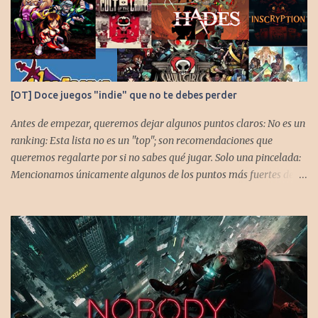
[OT] Doce juegos "indie" que no te debes perder
Antes de empezar, queremos dejar algunos puntos claros: No es un
ranking: Esta lista no es un "top"; son recomendaciones que
queremos regalarte por si no sabes qué jugar. Solo una pincelada:
Mencionamos únicamente algunos de los puntos más fuertes de
cada título, pero todos tienen profundidad de sobra para explorar.
Variedad de géneros: Hemos evitado repetir géneros para
asegurar que, al menos uno, se adapte a tus gustos. Si te gusta este
tipo de contenido, háznoslo saber para crear nuevas entradas con
otros doce juegos imprescindibles. Cuphead En la mente de los dos
hermanos desarrolladores, la idea de fusionar el arte de las
películas de animación clásica con un juego de disparos (al estilo
Contra o Metal Slug) era una apuesta ganadora. En la ejecución, la