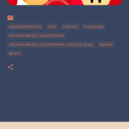
[NDS] NINTENDO DS
2007
CAPCOM
FLAGSTAAD
PHOENIX WRIGHT: ACE ATTORNEY
PHOENIX WRIGHT: ACE ATTORNEY - JUSTICE FOR ALL
RESEÑA
RETRO
C
o
m
e
n