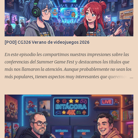
[POD] CG326 Verano de videojuegos 2026
En este episodio les compartimos nuestras impresiones sobre las
conferencias del Summer Game Fest y destacamos los títulos que
más nos llamaron la atención. Aunque probablemente no sean los
más populares, tienen aspectos muy interesantes que queremos
contarles Los acompañan @GoombaVictor y @flagstaad que no
estarían aquí si no es por ustedes. Muchas gracias a todos los que
nos agregan a sus plataformas de podcast y nos dejan
comentarios en las cuentas de redes. Spotify YouTube. Twitter -
https://x.com/CronicasGoomba Instagram -
https://www.instagram.com/cronicasgoomba/ Facebook -
https://www.facebook.com/CronicasGoomba Si no estamos en tu
plataforma nos puedes agregarcn el código rss: