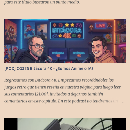
para este título buscaron un punto medio.
[POD] CG325 Bitácora 4K - ¿Somos Anime o IA?
Regresamos con Bitácora 4K. Empezamos recordándoles los
juegos retro que tienen reseña en nuestra página para luego leer
sus comentarios [21:00]. Invitados a dejarnos también
comentarios en este capítulo. En este podcast no tendremos un
tema especial, pero lo usaremos para comentarles algunos
cambios que queremos hacer en el podcast. Los acompañan
@GoombaVictor y @flagstaad que no estarían aquí si no es por
ustedes. Muchas gracias a todos los que nos agregan a sus