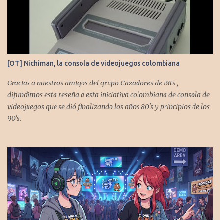
plataformas de podcast y nos dejan comentarios en las cuentas de
redes. Spotify YouTube. Twitter -
https://twitter.com/CronicasGoomba Instagram -
https://www.instagram.com/cronicasgoomba/ Facebook -
https://www.facebook.com/CronicasGoomba Si no estamos en tu
[OT] Nichiman, la consola de videojuegos colombiana
plataforma nos puedes agregar con el código rss:
https://anchor.fm/s/10d1f3318/podcast/rss
Gracias a nuestros amigos del grupo Cazadores de Bits ,
difundimos esta reseña a esta iniciativa colombiana de consola de
videojuegos que se dió finalizando los años 80's y principios de los
90's.