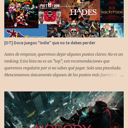
[OT] Doce juegos "indie" que no te debes perder
Antes de empezar, queremos dejar algunos puntos claros: No es un
ranking: Esta lista no es un "top"; son recomendaciones que
queremos regalarte por si no sabes qué jugar. Solo una pincelada:
Mencionamos únicamente algunos de los puntos más fuertes de
cada título, pero todos tienen profundidad de sobra para explorar.
Variedad de géneros: Hemos evitado repetir géneros para
asegurar que, al menos uno, se adapte a tus gustos. Si te gusta este
tipo de contenido, háznoslo saber para crear nuevas entradas con
otros doce juegos imprescindibles. Cuphead En la mente de los dos
hermanos desarrolladores, la idea de fusionar el arte de las
películas de animación clásica con un juego de disparos (al estilo