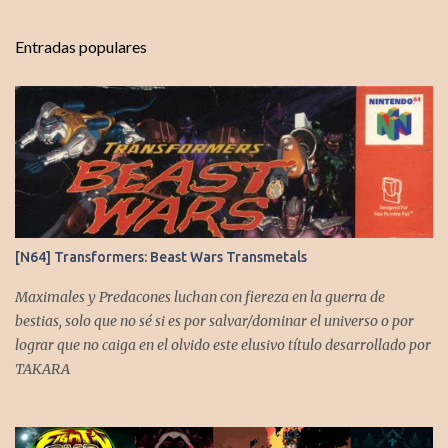
n
t
Entradas populares
a
r
i
o
s
[N64] Transformers: Beast Wars Transmetals
Maximales y Predacones luchan con fiereza en la guerra de
bestias, solo que no sé si es por salvar/dominar el universo o por
lograr que no caiga en el olvido este elusivo título desarrollado por
TAKARA