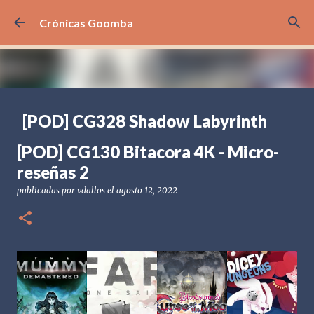
Ir al contenido principal
Crónicas Goomba
[POD] CG328 Shadow Labyrinth
publicadas por
Crónicas Goomba
el
julio 24, 2026
[POD] PODCAST
[POD] CG130 Bitacora 4K - Micro-
[PS5] PLAYSTATION 5
2025
BANDAI NAMCO
reseñas 2
SHADOW LABYRINTH
publicadas por
vdallos
el
agosto 12, 2022
0