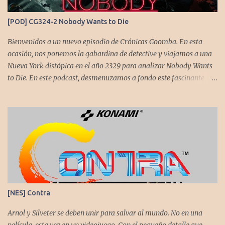
Contra o Metal Slug) era una apuesta ganadora. En la ejecución, la
calidad es insuperable. Posee un excelente diseño de niveles,
[POD] CG324-2 Nobody Wants to Die
variedad de jefes, plataformas desafiantes y una música
estupenda. Es un título que te mantiene enganchado a pesar de su
Bienvenidos a un nuevo episodio de Crónicas Goomba. En esta
alta dificultad...
ocasión, nos ponemos la gabardina de detective y viajamos a una
Nueva York distópica en el año 2329 para analizar Nobody Wants
to Die. En este podcast, desmenuzamos a fondo este fascinante
thriller neo-noir de estética cyberpunk, donde la inmortalidad es
posible... pero tiene un precio muy alto. Acompañemos a
@flagstaad quien pasó el título en PS5 y junto a @GoombaVictor
nos cuenta sus impresiones y vivencias. El juego está disponible
para XBS, PS5 y PC. No sobra comentarles que necesitamos su
apoyo al seguirnos en: Spotify YouTube. Muchas gracias a todos
los que nos agregan a sus plataformas de podcast y nos dejan
comentarios en nuestras diferentes redes. Twitter -
https://twitter.com/CronicasGoomba Instagram -
[NES] Contra
https://www.instagram.com/cronicasgoomba/ Facebook -
https://www.facebook.com/CronicasGoomba
Arnol y Silveter se deben unir para salvar al mundo. No en una