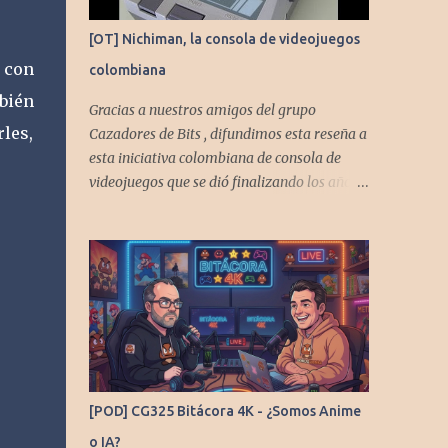
[OT] Nichiman, la consola de videojuegos
s con
colombiana
bién
Gracias a nuestros amigos del grupo
les,
Cazadores de Bits , difundimos esta reseña a
esta iniciativa colombiana de consola de
videojuegos que se dió finalizando los años
80's y principios de los 90's.
[POD] CG325 Bitácora 4K - ¿Somos Anime
o IA?