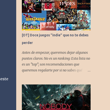
[OT] Doce juegos "indie" que no te debes
perder
Antes de empezar, queremos dejar algunos
puntos claros: No es un ranking: Esta lista no
es un "top"; son recomendaciones que
queremos regalarte por si no sabes qué
jugar. Solo una pincelada: Mencionamos
este
únicamente algunos de los puntos más
fuertes de cada título, pero todos tienen
profundidad de sobra para explorar.
Variedad de géneros: Hemos evitado repetir
géneros para asegurar que, al menos uno, se