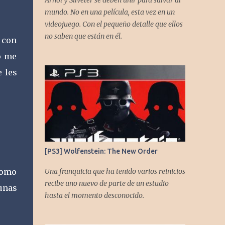
Arnol y Silveter se deben unir para salvar al
gracias a todos los que nos agregan a sus
mundo. No en una película, esta vez en un
plataformas de podcast y nos dejan
videojuego. Con el pequeño detalle que ellos
comentarios en nuestras diferentes redes.
no saben que están en él.
 con
Twitter -
o me
https://twitter.com/CronicasGoomba
Instagram -
e les
https://www.instagram.com/cronicasgoomb
a/ Facebook -
https://www.facebook.com/CronicasGoomb
a
[PS3] Wolfenstein: The New Order
 como
Una franquicia que ha tenido varios reinicios
recibe uno nuevo de parte de un estudio
 unas
hasta el momento desconocido.