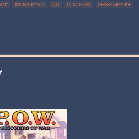
DCAST
[PS5] PLAYSTATION 5
2025
BANDAI NAMCO
SHADOW LABYRINTH
r