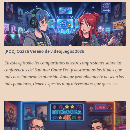
[POD] CG326 Verano de videojuegos 2026
En este episodio les compartimos nuestras impresiones sobre las
conferencias del Summer Game Fest y destacamos los títulos que
más nos llamaron la atención. Aunque probablemente no sean los
más populares, tienen aspectos muy interesantes que queremos
contarles Los acompañan @GoombaVictor y @flagstaad que no
estarían aquí si no es por ustedes. Muchas gracias a todos los que
nos agregan a sus plataformas de podcast y nos dejan
comentarios en las cuentas de redes. Spotify YouTube. Twitter -
https://x.com/CronicasGoomba Instagram -
https://www.instagram.com/cronicasgoomba/ Facebook -