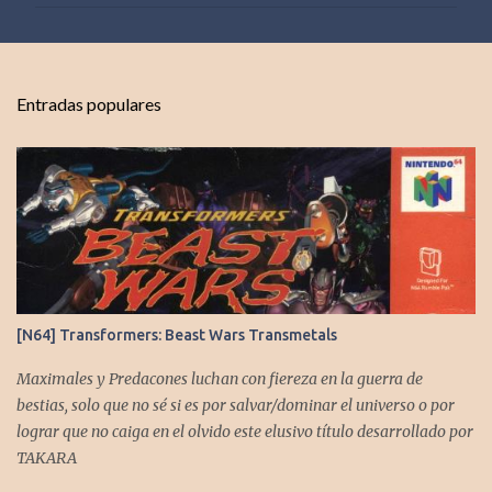
m
e
n
t
Entradas populares
a
r
i
o
s
[N64] Transformers: Beast Wars Transmetals
Maximales y Predacones luchan con fiereza en la guerra de
bestias, solo que no sé si es por salvar/dominar el universo o por
lograr que no caiga en el olvido este elusivo título desarrollado por
TAKARA