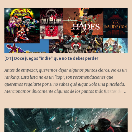
[OT] Doce juegos "indie" que no te debes perder
Antes de empezar, queremos dejar algunos puntos claros: No es un
ranking: Esta lista no es un "top"; son recomendaciones que
queremos regalarte por si no sabes qué jugar. Solo una pincelada:
Mencionamos únicamente algunos de los puntos más fuertes de
cada título, pero todos tienen profundidad de sobra para explorar.
Variedad de géneros: Hemos evitado repetir géneros para
asegurar que, al menos uno, se adapte a tus gustos. Si te gusta este
tipo de contenido, háznoslo saber para crear nuevas entradas con
otros doce juegos imprescindibles. Cuphead En la mente de los dos