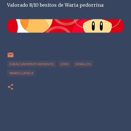
Valorado 8/10 besitos de Waria pedorrina
[GBA] GAMEBOY ADVANCE
2001
VDALLOS
WARIO LAND 4
C
o