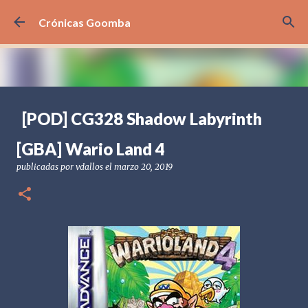
Ir al contenido principal
Crónicas Goomba
[POD] CG328 Shadow Labyrinth
publicadas por
Crónicas Goomba
el
julio 24, 2026
[POD] PODCAST
[GBA] Wario Land 4
[PS5] PLAYSTATION 5
2025
BANDAI NAMCO
publicadas por
vdallos
el
marzo 20, 2019
SHADOW LABYRINTH
0