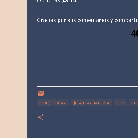
escuchas (49:32).
Gracias por sus comentarios y comparti
[POD] PODCAST
[PS4] PLAYSTATION 4
2015
THE