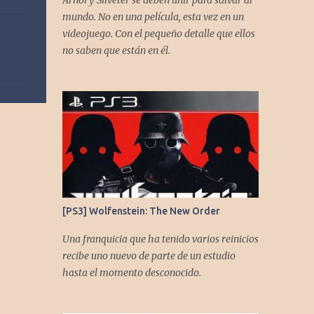
Arnol y Silveter se deben unir para salvar al
gracias a todos los que nos agregan a sus
mundo. No en una película, esta vez en un
plataformas de podcast y nos dejan
videojuego. Con el pequeño detalle que ellos
comentarios en nuestras diferentes redes.
no saben que están en él.
Twitter -
https://twitter.com/CronicasGoomba
Instagram -
https://www.instagram.com/cronicasgoomb
a/ Facebook -
https://www.facebook.com/CronicasGoomb
a
[PS3] Wolfenstein: The New Order
Una franquicia que ha tenido varios reinicios
recibe uno nuevo de parte de un estudio
hasta el momento desconocido.