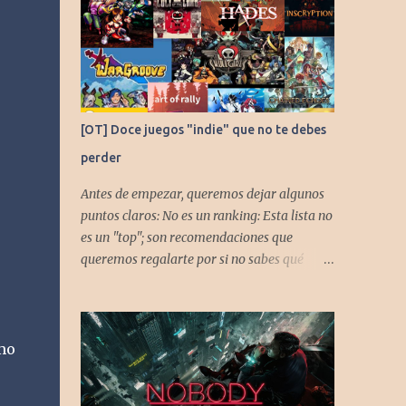
[OT] Doce juegos "indie" que no te debes
perder
Antes de empezar, queremos dejar algunos
puntos claros: No es un ranking: Esta lista no
es un "top"; son recomendaciones que
queremos regalarte por si no sabes qué
jugar. Solo una pincelada: Mencionamos
únicamente algunos de los puntos más
fuertes de cada título, pero todos tienen
profundidad de sobra para explorar.
omo
Variedad de géneros: Hemos evitado repetir
géneros para asegurar que, al menos uno, se