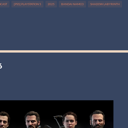
DCAST
[PS5] PLAYSTATION 5
2025
BANDAI NAMCO
SHADOW LABYRINTH
6