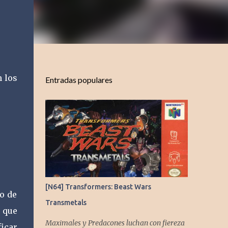
n los
Entradas populares
[N64] Transformers: Beast Wars
do de
Transmetals
 que
Maximales y Predacones luchan con fiereza
icar