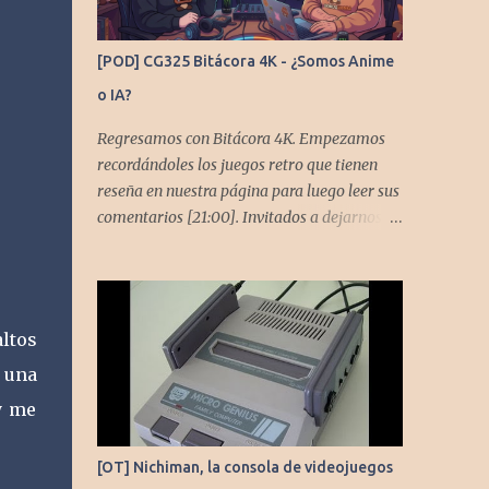
[POD] CG325 Bitácora 4K - ¿Somos Anime
o IA?
Regresamos con Bitácora 4K. Empezamos
recordándoles los juegos retro que tienen
reseña en nuestra página para luego leer sus
comentarios [21:00]. Invitados a dejarnos
también comentarios en este capítulo. En
este podcast no tendremos un tema especial,
pero lo usaremos para comentarles algunos
cambios que queremos hacer en el podcast.
ltos
Los acompañan @GoombaVictor y
y una
@flagstaad que no estarían aquí si no es por
ustedes. Muchas gracias a todos los que nos
y me
agregan a sus plataformas de podcast y nos
dejan comentarios en las cuentas de redes.
[OT] Nichiman, la consola de videojuegos
Spotify YouTube. Twitter -