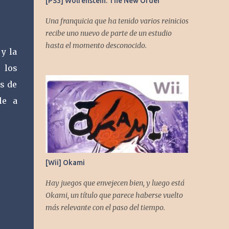
[PS3] Wolfenstein: The New Order
Una franquicia que ha tenido varios reinicios
recibe uno nuevo de parte de un estudio
hasta el momento desconocido.
y la
 los
s de
le a
[Wii] Okami
Hay juegos que envejecen bien, y luego está
Okami, un título que parece haberse vuelto
más relevante con el paso del tiempo.