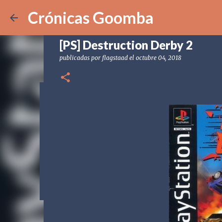
Crónicas Goomba
[PS] Destruction Derby 2
publicadas por
flagstaad
el
octubre 04, 2018
[POD] CG328 Shadow Labyrin
publicadas por
Crónicas Goomba
el
julio 24, 2026
[POD] PO
0