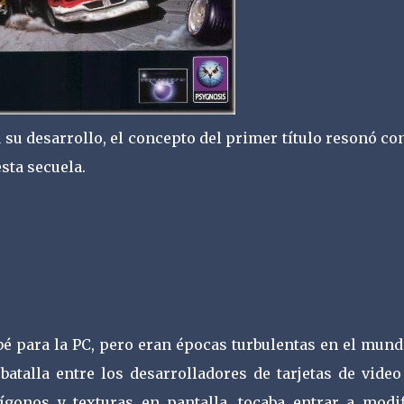
su desarrollo, el concepto del primer título resonó co
sta secuela.
bé para la PC, pero eran épocas turbulentas en el mun
batalla entre los desarrolladores de tarjetas de video
ígonos y texturas en pantalla, tocaba entrar a modif