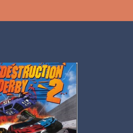
Ir al contenido principal
th
DCAST
[PS5] PLAYSTATION 5
2025
BANDAI NAMCO
SHADOW LABYRINTH