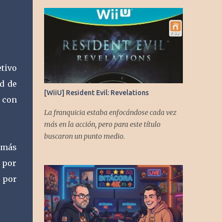
etivo
ad de
[WiiU] Resident Evil: Revelations
 con
La franquicia estaba enfocándose cada vez
más en la acción, pero para este título
buscaron un punto medio.
 más
 por
r por