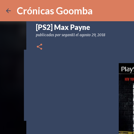
Crónicas Goomba
[PS2] Max Payne
publicadas por
segan81
el
agosto 29, 2018
[POD] CG328 Shadow Labyrin
publicadas por
Crónicas Goomba
el
julio 24, 2026
[POD] PO
0