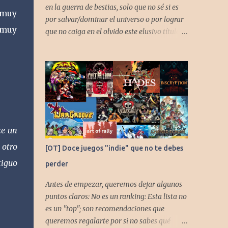
en la guerra de bestias, solo que no sé si es
 muy
por salvar/dominar el universo o por lograr
 muy
que no caiga en el olvido este elusivo título
desarrollado por TAKARA
ce un
 otro
[OT] Doce juegos "indie" que no te debes
tiguo
perder
Antes de empezar, queremos dejar algunos
puntos claros: No es un ranking: Esta lista no
es un "top"; son recomendaciones que
queremos regalarte por si no sabes qué