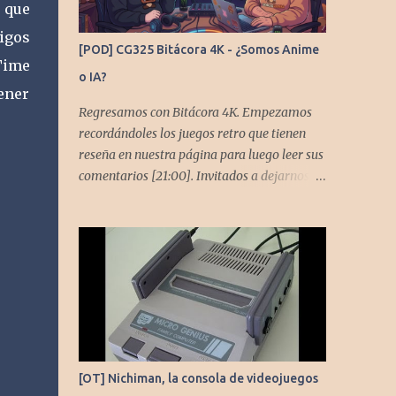
y que
igos
[POD] CG325 Bitácora 4K - ¿Somos Anime
Time
o IA?
ener
Regresamos con Bitácora 4K. Empezamos
recordándoles los juegos retro que tienen
reseña en nuestra página para luego leer sus
comentarios [21:00]. Invitados a dejarnos
también comentarios en este capítulo. En
este podcast no tendremos un tema especial,
pero lo usaremos para comentarles algunos
cambios que queremos hacer en el podcast.
Los acompañan @GoombaVictor y
@flagstaad que no estarían aquí si no es por
ustedes. Muchas gracias a todos los que nos
agregan a sus plataformas de podcast y nos
dejan comentarios en las cuentas de redes.
[OT] Nichiman, la consola de videojuegos
Spotify YouTube. Twitter -