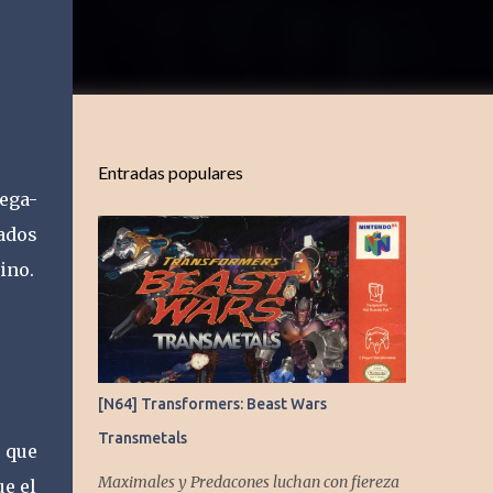
Entradas populares
ega-
ados
ino.
[N64] Transformers: Beast Wars
Transmetals
 que
Maximales y Predacones luchan con fiereza
ue el