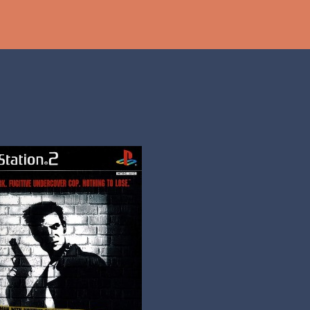
Ir al contenido principal
th
DCAST
[PS5] PLAYSTATION 5
2025
BANDAI NAMCO
SHADOW LABYRINTH