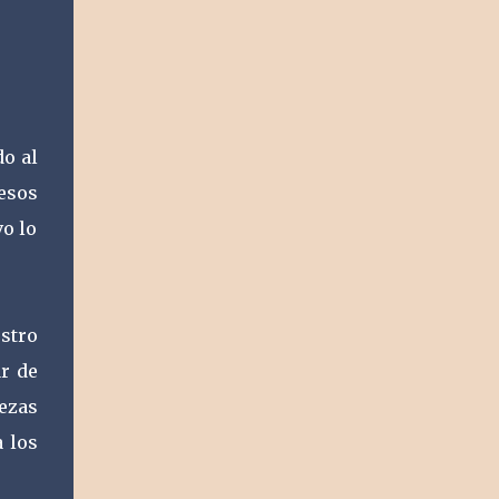
o al
 esos
o lo
stro
ar de
ezas
a los