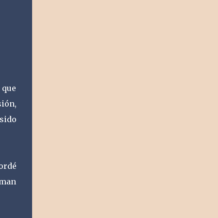
 que
sión,
 sido
ordé
tman