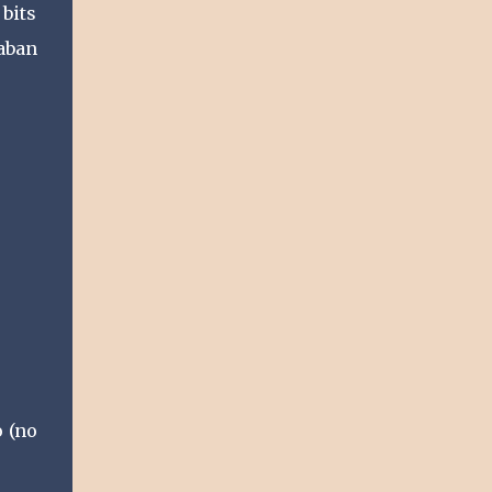
 bits
aban
o (no