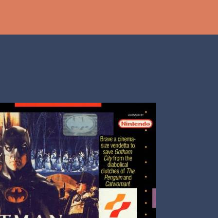
Ir al contenido principal
th
DCAST
[PS5] PLAYSTATION 5
2025
BANDAI NAMCO
SHADOW LABYRINTH