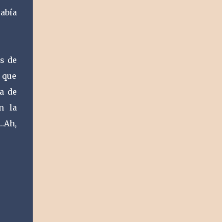
abía
s de
” que
a de
n la
…Ah,