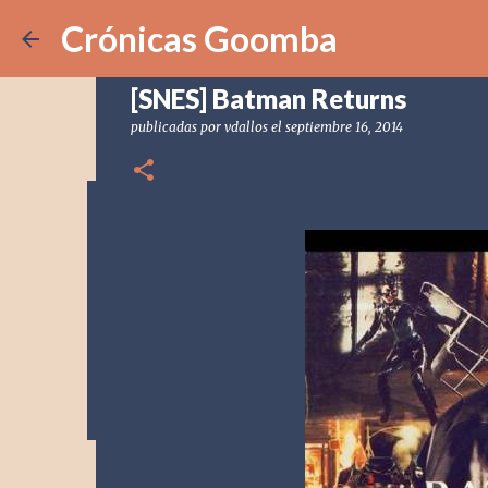
Crónicas Goomba
[SNES] Batman Returns
publicadas por
vdallos
el
septiembre 16, 2014
[POD] CG328 Shadow Labyrin
publicadas por
Crónicas Goomba
el
julio 24, 2026
[POD] PO
0