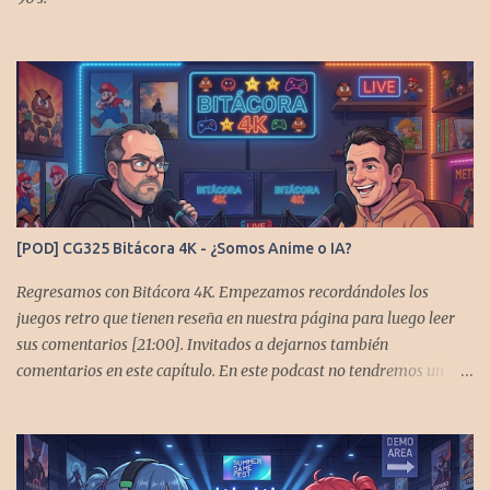
[POD] CG325 Bitácora 4K - ¿Somos Anime o IA?
Regresamos con Bitácora 4K. Empezamos recordándoles los
juegos retro que tienen reseña en nuestra página para luego leer
sus comentarios [21:00]. Invitados a dejarnos también
comentarios en este capítulo. En este podcast no tendremos un
tema especial, pero lo usaremos para comentarles algunos
cambios que queremos hacer en el podcast. Los acompañan
@GoombaVictor y @flagstaad que no estarían aquí si no es por
ustedes. Muchas gracias a todos los que nos agregan a sus