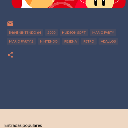
[N64] NINTENDO 64
2000
HUDSON SOFT
MARIO PARTY
MARIO PARTY 2
NINTENDO
RESEÑA
RETRO
VDALLOS
C
o
m
e
n
t
Entradas populares