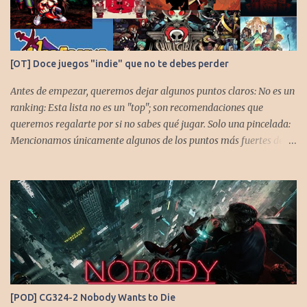
[OT] Doce juegos "indie" que no te debes perder
Antes de empezar, queremos dejar algunos puntos claros: No es un
ranking: Esta lista no es un "top"; son recomendaciones que
queremos regalarte por si no sabes qué jugar. Solo una pincelada:
Mencionamos únicamente algunos de los puntos más fuertes de
cada título, pero todos tienen profundidad de sobra para explorar.
Variedad de géneros: Hemos evitado repetir géneros para
asegurar que, al menos uno, se adapte a tus gustos. Si te gusta este
tipo de contenido, háznoslo saber para crear nuevas entradas con
otros doce juegos imprescindibles. Cuphead En la mente de los dos
hermanos desarrolladores, la idea de fusionar el arte de las
películas de animación clásica con un juego de disparos (al estilo
Contra o Metal Slug) era una apuesta ganadora. En la ejecución, la
calidad es insuperable. Posee un excelente diseño de niveles,
[POD] CG324-2 Nobody Wants to Die
variedad de jefes, plataformas desafiantes y una música