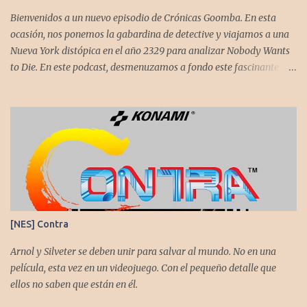
estupenda. Es un título que te mantiene enganchado a pesar de su
Bienvenidos a un nuevo episodio de Crónicas Goomba. En esta
alta dificultad...
ocasión, nos ponemos la gabardina de detective y viajamos a una
Nueva York distópica en el año 2329 para analizar Nobody Wants
to Die. En este podcast, desmenuzamos a fondo este fascinante
thriller neo-noir de estética cyberpunk, donde la inmortalidad es
posible... pero tiene un precio muy alto. Acompañemos a
@flagstaad quien pasó el título en PS5 y junto a @GoombaVictor
nos cuenta sus impresiones y vivencias. El juego está disponible
para XBS, PS5 y PC. No sobra comentarles que necesitamos su
apoyo al seguirnos en: Spotify YouTube. Muchas gracias a todos
los que nos agregan a sus plataformas de podcast y nos dejan
comentarios en nuestras diferentes redes. Twitter -
https://twitter.com/CronicasGoomba Instagram -
[NES] Contra
https://www.instagram.com/cronicasgoomba/ Facebook -
https://www.facebook.com/CronicasGoomba
Arnol y Silveter se deben unir para salvar al mundo. No en una
película, esta vez en un videojuego. Con el pequeño detalle que
ellos no saben que están en él.