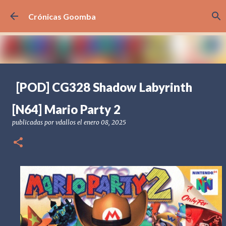
Ir al contenido principal
Crónicas Goomba
[POD] CG328 Shadow Labyrinth
publicadas por
Crónicas Goomba
el
julio 24, 2026
[POD] PODCAST
[N64] Mario Party 2
[PS5] PLAYSTATION 5
2025
BANDAI NAMCO
publicadas por
vdallos
el
enero 08, 2025
SHADOW LABYRINTH
0