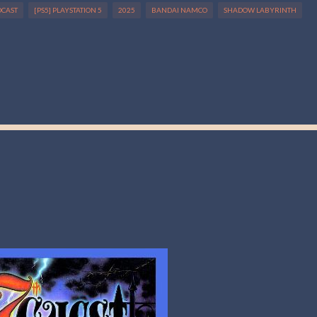
DCAST
[PS5] PLAYSTATION 5
2025
BANDAI NAMCO
SHADOW LABYRINTH