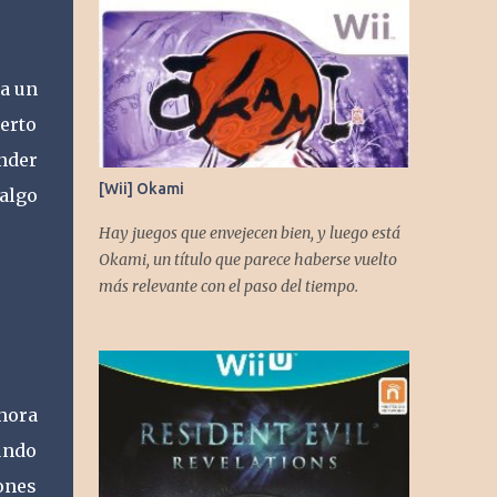
ra un
ierto
ender
[Wii] Okami
 algo
Hay juegos que envejecen bien, y luego está
Okami, un título que parece haberse vuelto
más relevante con el paso del tiempo.
ahora
undo
ones