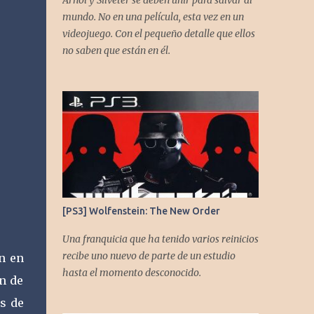
Arnol y Silveter se deben unir para salvar al
gracias a todos los que nos agregan a sus
mundo. No en una película, esta vez en un
plataformas de podcast y nos dejan
videojuego. Con el pequeño detalle que ellos
comentarios en nuestras diferentes redes.
no saben que están en él.
Twitter -
https://twitter.com/CronicasGoomba
Instagram -
https://www.instagram.com/cronicasgoomb
a/ Facebook -
https://www.facebook.com/CronicasGoomb
a
[PS3] Wolfenstein: The New Order
Una franquicia que ha tenido varios reinicios
recibe uno nuevo de parte de un estudio
n en
hasta el momento desconocido.
ón de
ás de