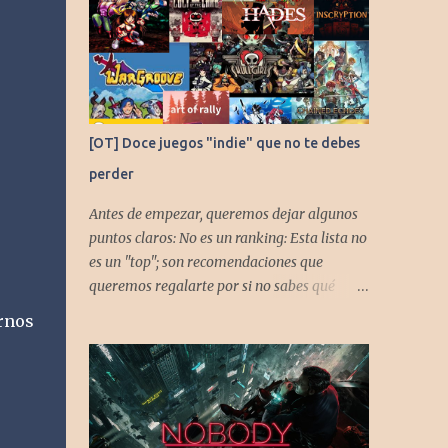
[OT] Doce juegos "indie" que no te debes
perder
Antes de empezar, queremos dejar algunos
puntos claros: No es un ranking: Esta lista no
es un "top"; son recomendaciones que
queremos regalarte por si no sabes qué
jugar. Solo una pincelada: Mencionamos
rnos
únicamente algunos de los puntos más
fuertes de cada título, pero todos tienen
profundidad de sobra para explorar.
Variedad de géneros: Hemos evitado repetir
géneros para asegurar que, al menos uno, se