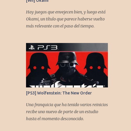
[Wii] Okami
comentarles que necesitamos su apoyo al
seguirnos en: Spotify YouTube. Muchas
Hay juegos que envejecen bien, y luego está
gracias a todos los que nos agregan a sus
Okami, un título que parece haberse vuelto
plataformas de podcast y nos dejan
más relevante con el paso del tiempo.
comentarios en nuestras diferentes redes.
Twitter -
https://twitter.com/CronicasGoomba
Instagram -
https://www.instagram.com/cronicasgoomb
a/ Facebook -
https://www.facebook.com/CronicasGoomb
a
[PS3] Wolfenstein: The New Order
Una franquicia que ha tenido varios reinicios
recibe uno nuevo de parte de un estudio
hasta el momento desconocido.