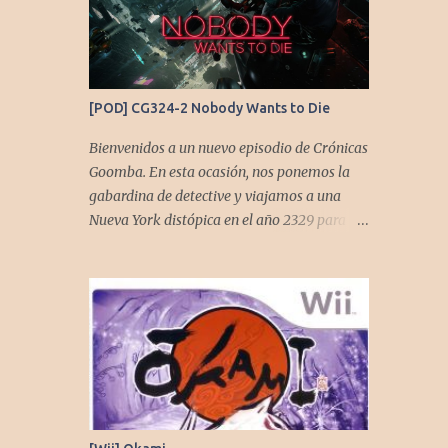
de su alta dificultad...
[POD] CG324-2 Nobody Wants to Die
Bienvenidos a un nuevo episodio de Crónicas
Goomba. En esta ocasión, nos ponemos la
gabardina de detective y viajamos a una
Nueva York distópica en el año 2329 para
analizar Nobody Wants to Die. En este
podcast, desmenuzamos a fondo este
fascinante thriller neo-noir de estética
cyberpunk, donde la inmortalidad es
posible... pero tiene un precio muy alto.
Acompañemos a @flagstaad quien pasó el
título en PS5 y junto a @GoombaVictor nos
cuenta sus impresiones y vivencias. El juego
está disponible para XBS, PS5 y PC. No sobra