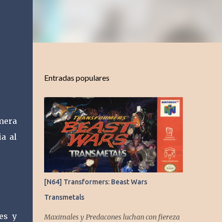
Entradas populares
mera
a al
[N64] Transformers: Beast Wars
Transmetals
es y
Maximales y Predacones luchan con fiereza