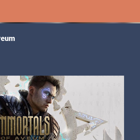
Ir al contenido principal
veum
ossworlds
NTENDO SWITCH 2
[POD] PODCAST
2025
SEGA
SONIC