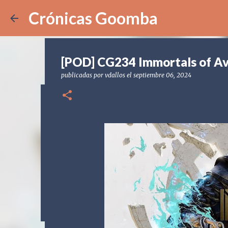
Crónicas Goomba
[POD] CG234 Immortals of A
publicadas por
vdallos
el
septiembre 06, 2024
[POD] CG329 Sonic Racing Cr
publicadas por
Crónicas Goomba
el
julio 31, 2026
[NS2] NI
SONIC RACING CROSSWORLDS
0