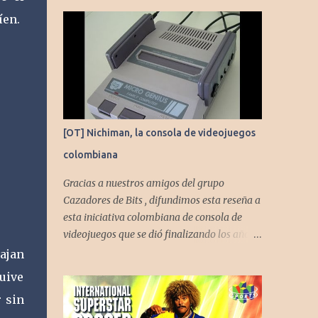
íen.
[OT] Nichiman, la consola de videojuegos
colombiana
Gracias a nuestros amigos del grupo
Cazadores de Bits , difundimos esta reseña a
esta iniciativa colombiana de consola de
videojuegos que se dió finalizando los años
80's y principios de los 90's.
bajan
quive
r sin