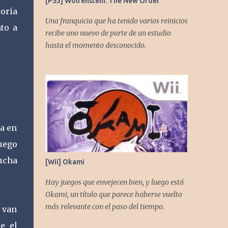
[PS3] Wolfenstein: The New Order
toria
Una franquicia que ha tenido varios reinicios
to a
recibe uno nuevo de parte de un estudio
hasta el momento desconocido.
da en
juego
ucha
[Wii] Okami
Hay juegos que envejecen bien, y luego está
Okami, un título que parece haberse vuelto
más relevante con el paso del tiempo.
 van
e el