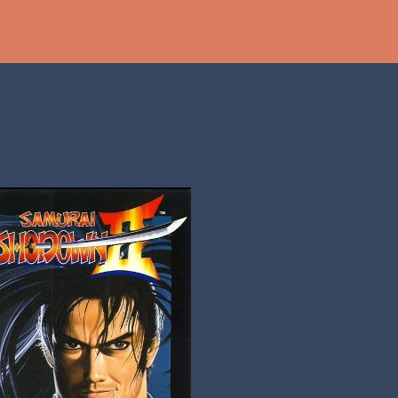
Ir al contenido principal
th
DCAST
[PS5] PLAYSTATION 5
2025
BANDAI NAMCO
SHADOW LABYRINTH