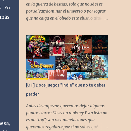
en la guerra de bestias, solo que no sé si es
. Yo
por salvar/dominar el universo o por lograr
e más
que no caiga en el olvido este elusivo título
desarrollado por TAKARA
[OT] Doce juegos "indie" que no te debes
perder
Antes de empezar, queremos dejar algunos
puntos claros: No es un ranking: Esta lista no
es un "top"; son recomendaciones que
esa,
queremos regalarte por si no sabes qué