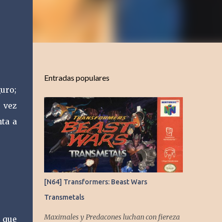
Entradas populares
uro;
 vez
ta a
[N64] Transformers: Beast Wars
Transmetals
Maximales y Predacones luchan con fiereza
 que