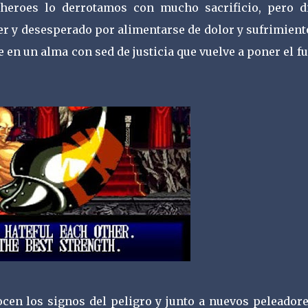
heroes lo derrotamos con mucho sacrificio, pero d
er y desesperado por alimentarse de dolor y sufrimient
en un alma con sed de justicia que vuelve a poner el f
ocen los signos del peligro y junto a nuevos peleadore