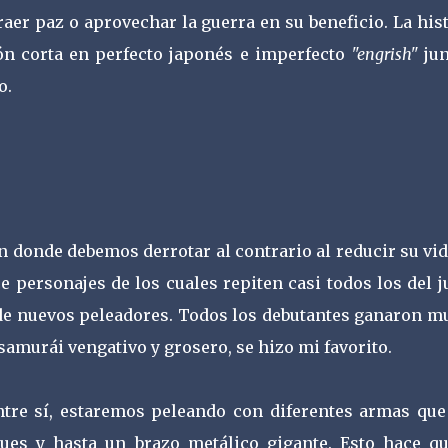
aer paz o aprovechar la guerra en su beneficio. La his
n corta en perfecto japonés e imperfecto
"engrish"
jun
o.
n donde debemos derrotar al contrario al reducir su vi
 personajes de los cuales repiten casi todos los del 
de nuevos peleadores. Todos los debutantes ganaron m
amurái vengativo y grosero, se hizo mi favorito.
ntre sí, estaremos peleando con diferentes armas que
ques y hasta un brazo metálico gigante. Esto hace qu