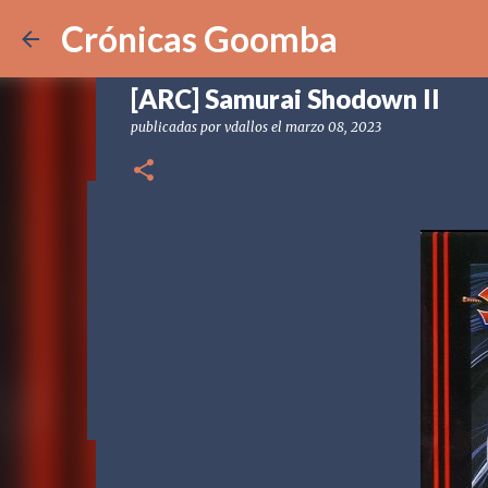
Crónicas Goomba
[ARC] Samurai Shodown II
publicadas por
vdallos
el
marzo 08, 2023
[POD] CG328 Shadow Labyrin
publicadas por
Crónicas Goomba
el
julio 24, 2026
[POD] PO
0