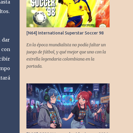
hasta
tos.
[N64] International Superstar Soccer 98
a dar
En la época mundialista no podía faltar un
 con
juego de fútbol, y qué mejor que uno con la
ibir
estrella legendaria colombiana en la
portada.
empo
tará