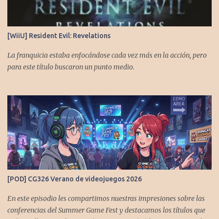
https://twitter.com/CronicasGoomba Instagram -
https://www.instagram.com/cronicasgoomba/ Facebook -
https://www.facebook.com/CronicasGoomba Si no estamos en tu
[WiiU] Resident Evil: Revelations
plataforma nos puedes agregar con el código rss:
https://anchor.fm/s/10d1f3318/podcast/rss
La franquicia estaba enfocándose cada vez más en la acción, pero
para este título buscaron un punto medio.
[POD] CG326 Verano de videojuegos 2026
En este episodio les compartimos nuestras impresiones sobre las
conferencias del Summer Game Fest y destacamos los títulos que