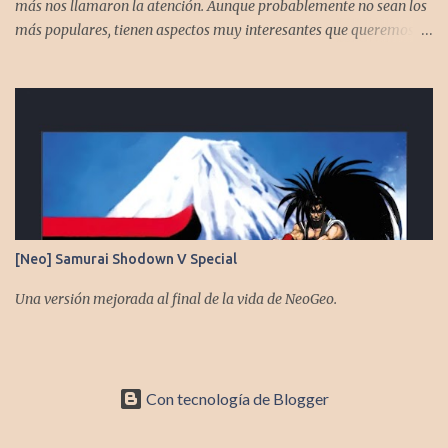
más nos llamaron la atención. Aunque probablemente no sean los
más populares, tienen aspectos muy interesantes que queremos
contarles Los acompañan @GoombaVictor y @flagstaad que no
estarían aquí si no es por ustedes. Muchas gracias a todos los que
nos agregan a sus plataformas de podcast y nos dejan
comentarios en las cuentas de redes. Spotify YouTube. Twitter -
https://x.com/CronicasGoomba Instagram -
https://www.instagram.com/cronicasgoomba/ Facebook -
https://www.facebook.com/CronicasGoomba Si no estamos en tu
plataforma nos puedes agregarcn el código rss:
https://anchor.fm/s/10d1f3318/podcast/rss
[Neo] Samurai Shodown V Special
Una versión mejorada al final de la vida de NeoGeo.
Con tecnología de Blogger