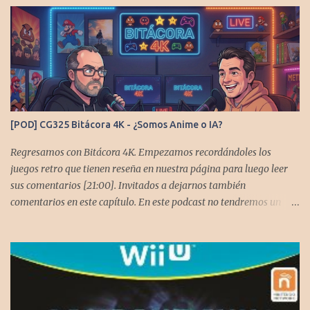
[POD] CG325 Bitácora 4K - ¿Somos Anime o IA?
Regresamos con Bitácora 4K. Empezamos recordándoles los
juegos retro que tienen reseña en nuestra página para luego leer
sus comentarios [21:00]. Invitados a dejarnos también
comentarios en este capítulo. En este podcast no tendremos un
tema especial, pero lo usaremos para comentarles algunos
cambios que queremos hacer en el podcast. Los acompañan
@GoombaVictor y @flagstaad que no estarían aquí si no es por
ustedes. Muchas gracias a todos los que nos agregan a sus
plataformas de podcast y nos dejan comentarios en las cuentas de
redes. Spotify YouTube. Twitter -