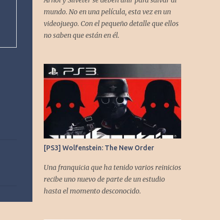
Arnol y Silveter se deben unir para salvar al
gracias a todos los que nos agregan a sus
mundo. No en una película, esta vez en un
plataformas de podcast y nos dejan
videojuego. Con el pequeño detalle que ellos
comentarios en nuestras diferentes redes.
no saben que están en él.
Twitter -
https://twitter.com/CronicasGoomba
Instagram -
https://www.instagram.com/cronicasgoomb
a/ Facebook -
https://www.facebook.com/CronicasGoomb
a
[PS3] Wolfenstein: The New Order
Una franquicia que ha tenido varios reinicios
recibe uno nuevo de parte de un estudio
hasta el momento desconocido.