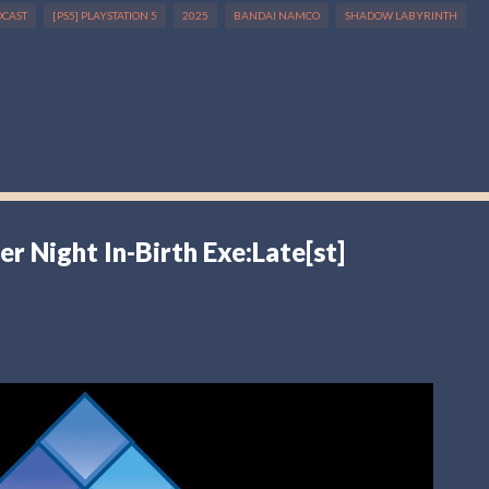
DCAST
[PS5] PLAYSTATION 5
2025
BANDAI NAMCO
SHADOW LABYRINTH
 Night In-Birth Exe:Late[st]