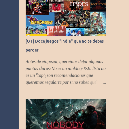
[OT] Doce juegos "indie" que no te debes
perder
Antes de empezar, queremos dejar algunos
puntos claros: No es un ranking: Esta lista no
es un "top"; son recomendaciones que
queremos regalarte por si no sabes qué
jugar. Solo una pincelada: Mencionamos
únicamente algunos de los puntos más
fuertes de cada título, pero todos tienen
profundidad de sobra para explorar.
Variedad de géneros: Hemos evitado repetir
géneros para asegurar que, al menos uno, se