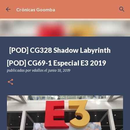
Ir al contenido principal
Crónicas Goomba
[POD] CG328 Shadow Labyrinth
publicadas por
Crónicas Goomba
el
julio 24, 2026
[POD] PODCAST
[POD] CG69-1 Especial E3 2019
[PS5] PLAYSTATION 5
2025
BANDAI NAMCO
publicadas por
vdallos
el
junio 18, 2019
SHADOW LABYRINTH
0