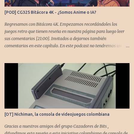
[POD] CG325 Bitácora 4K - ¿Somos Anime o IA?
Regresamos con Bitácora 4K. Empezamos recordándoles los
juegos retro que tienen reseña en nuestra página para luego leer
sus comentarios [21:00]. Invitados a dejarnos también
comentarios en este capítulo. En este podcast no tendremos un
tema especial, pero lo usaremos para comentarles algunos
cambios que queremos hacer en el podcast. Los acompañan
@GoombaVictor y @flagstaad que no estarían aquí si no es por
ustedes. Muchas gracias a todos los que nos agregan a sus
plataformas de podcast y nos dejan comentarios en las cuentas de
redes. Spotify YouTube. Twitter -
https://twitter.com/CronicasGoomba Instagram -
https://www.instagram.com/cronicasgoomba/ Facebook -
https://www.facebook.com/CronicasGoomba Si no estamos en tu
[OT] Nichiman, la consola de videojuegos colombiana
plataforma nos puedes agregar con el código rss:
https://anchor.fm/s/10d1f3318/podcast/rss
Gracias a nuestros amigos del grupo Cazadores de Bits ,
difundimos esta reseña a esta iniciativa colombiana de consola de