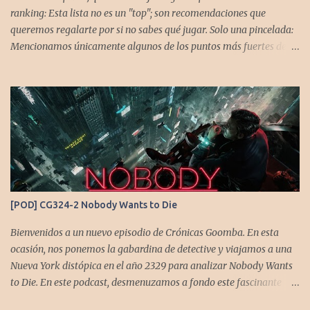
ranking: Esta lista no es un "top"; son recomendaciones que
queremos regalarte por si no sabes qué jugar. Solo una pincelada:
Mencionamos únicamente algunos de los puntos más fuertes de
cada título, pero todos tienen profundidad de sobra para explorar.
Variedad de géneros: Hemos evitado repetir géneros para
asegurar que, al menos uno, se adapte a tus gustos. Si te gusta este
tipo de contenido, háznoslo saber para crear nuevas entradas con
otros doce juegos imprescindibles. Cuphead En la mente de los dos
hermanos desarrolladores, la idea de fusionar el arte de las
películas de animación clásica con un juego de disparos (al estilo
Contra o Metal Slug) era una apuesta ganadora. En la ejecución, la
calidad es insuperable. Posee un excelente diseño de niveles,
[POD] CG324-2 Nobody Wants to Die
variedad de jefes, plataformas desafiantes y una música
estupenda. Es un título que te mantiene enganchado a pesar de su
Bienvenidos a un nuevo episodio de Crónicas Goomba. En esta
alta dificultad...
ocasión, nos ponemos la gabardina de detective y viajamos a una
Nueva York distópica en el año 2329 para analizar Nobody Wants
to Die. En este podcast, desmenuzamos a fondo este fascinante
thriller neo-noir de estética cyberpunk, donde la inmortalidad es