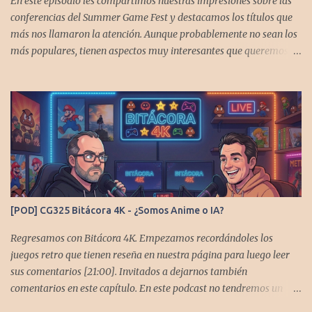
En este episodio les compartimos nuestras impresiones sobre las
conferencias del Summer Game Fest y destacamos los títulos que
más nos llamaron la atención. Aunque probablemente no sean los
más populares, tienen aspectos muy interesantes que queremos
contarles Los acompañan @GoombaVictor y @flagstaad que no
estarían aquí si no es por ustedes. Muchas gracias a todos los que
nos agregan a sus plataformas de podcast y nos dejan
comentarios en las cuentas de redes. Spotify YouTube. Twitter -
https://x.com/CronicasGoomba Instagram -
https://www.instagram.com/cronicasgoomba/ Facebook -
https://www.facebook.com/CronicasGoomba Si no estamos en tu
plataforma nos puedes agregarcn el código rss:
https://anchor.fm/s/10d1f3318/podcast/rss
[POD] CG325 Bitácora 4K - ¿Somos Anime o IA?
Regresamos con Bitácora 4K. Empezamos recordándoles los
juegos retro que tienen reseña en nuestra página para luego leer
sus comentarios [21:00]. Invitados a dejarnos también
comentarios en este capítulo. En este podcast no tendremos un
tema especial, pero lo usaremos para comentarles algunos