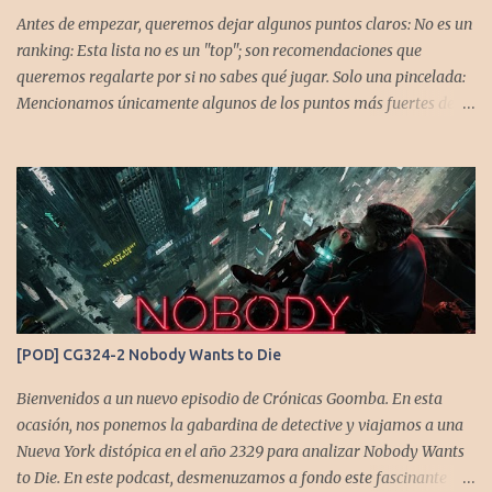
Antes de empezar, queremos dejar algunos puntos claros: No es un
ranking: Esta lista no es un "top"; son recomendaciones que
queremos regalarte por si no sabes qué jugar. Solo una pincelada:
Mencionamos únicamente algunos de los puntos más fuertes de
cada título, pero todos tienen profundidad de sobra para explorar.
Variedad de géneros: Hemos evitado repetir géneros para
asegurar que, al menos uno, se adapte a tus gustos. Si te gusta este
tipo de contenido, háznoslo saber para crear nuevas entradas con
otros doce juegos imprescindibles. Cuphead En la mente de los dos
hermanos desarrolladores, la idea de fusionar el arte de las
películas de animación clásica con un juego de disparos (al estilo
Contra o Metal Slug) era una apuesta ganadora. En la ejecución, la
calidad es insuperable. Posee un excelente diseño de niveles,
[POD] CG324-2 Nobody Wants to Die
variedad de jefes, plataformas desafiantes y una música
estupenda. Es un título que te mantiene enganchado a pesar de su
Bienvenidos a un nuevo episodio de Crónicas Goomba. En esta
alta dificultad...
ocasión, nos ponemos la gabardina de detective y viajamos a una
Nueva York distópica en el año 2329 para analizar Nobody Wants
to Die. En este podcast, desmenuzamos a fondo este fascinante