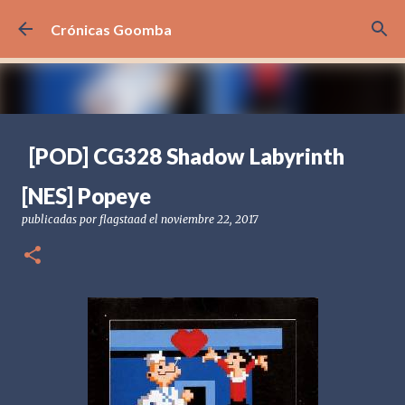
Ir al contenido principal
Crónicas Goomba
[POD] CG328 Shadow Labyrinth
publicadas por
Crónicas Goomba
el
julio 24, 2026
[POD] PODCAST
[NES] Popeye
[PS5] PLAYSTATION 5
2025
BANDAI NAMCO
publicadas por
flagstaad
el
noviembre 22, 2017
SHADOW LABYRINTH
0