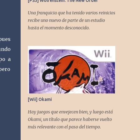
[PS3] Wolfenstein: The New Order
Una franquicia que ha tenido varios reinicios
recibe uno nuevo de parte de un estudio
hasta el momento desconocido.
pues
undo
po a
pero
[Wii] Okami
Hay juegos que envejecen bien, y luego está
Okami, un título que parece haberse vuelto
más relevante con el paso del tiempo.