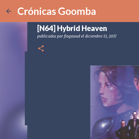
Crónicas Goomba
[N64] Hybrid Heaven
publicadas por
flagstaad
el
diciembre 13, 2017
[POD] CG328 Shadow Labyrin
publicadas por
Crónicas Goomba
el
julio 24, 2026
[POD] PO
0