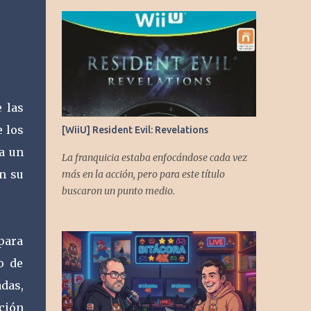
 las
e los
[WiiU] Resident Evil: Revelations
za un
La franquicia estaba enfocándose cada vez
n su
más en la acción, pero para este título
buscaron un punto medio.
para
o de
adas,
ción