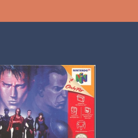
Ir al contenido principal
th
DCAST
[PS5] PLAYSTATION 5
2025
BANDAI NAMCO
SHADOW LABYRINTH