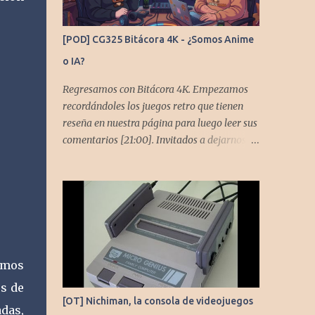
[POD] CG325 Bitácora 4K - ¿Somos Anime
o IA?
Regresamos con Bitácora 4K. Empezamos
recordándoles los juegos retro que tienen
reseña en nuestra página para luego leer sus
comentarios [21:00]. Invitados a dejarnos
también comentarios en este capítulo. En
este podcast no tendremos un tema especial,
pero lo usaremos para comentarles algunos
cambios que queremos hacer en el podcast.
Los acompañan @GoombaVictor y
@flagstaad que no estarían aquí si no es por
ustedes. Muchas gracias a todos los que nos
amos
agregan a sus plataformas de podcast y nos
és de
dejan comentarios en las cuentas de redes.
[OT] Nichiman, la consola de videojuegos
Spotify YouTube. Twitter -
das,