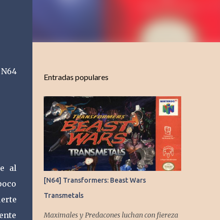
a N64
Entradas populares
e al
[N64] Transformers: Beast Wars
poco
Transmetals
erte
ente
Maximales y Predacones luchan con fiereza