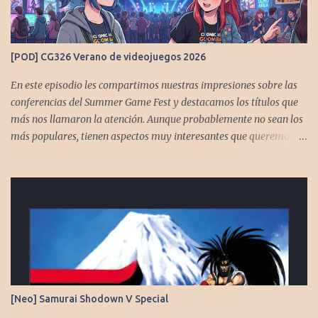
[POD] CG326 Verano de videojuegos 2026
En este episodio les compartimos nuestras impresiones sobre las
conferencias del Summer Game Fest y destacamos los títulos que
más nos llamaron la atención. Aunque probablemente no sean los
más populares, tienen aspectos muy interesantes que queremos
contarles Los acompañan @GoombaVictor y @flagstaad que no
estarían aquí si no es por ustedes. Muchas gracias a todos los que
nos agregan a sus plataformas de podcast y nos dejan
comentarios en las cuentas de redes. Spotify YouTube. Twitter -
https://x.com/CronicasGoomba Instagram -
https://www.instagram.com/cronicasgoomba/ Facebook -
https://www.facebook.com/CronicasGoomba Si no estamos en tu
plataforma nos puedes agregarcn el código rss:
https://anchor.fm/s/10d1f3318/podcast/rss
[Neo] Samurai Shodown V Special