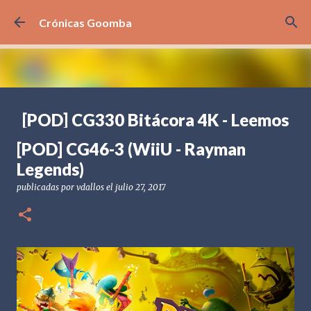
Ir al contenido principal
Crónicas Goomba
[POD] CG330 Bitácora 4K - Leemos
sus comentarios
[POD] CG46-3 (WiiU - Rayman
publicadas por
Crónicas Goomba
el
agosto 07, 2026
[POD] PODCAST
Legends)
BITÁCORA 4K
PREGUNTAS Y RESPUESTAS
publicadas por
vdallos
el
julio 27, 2017
0