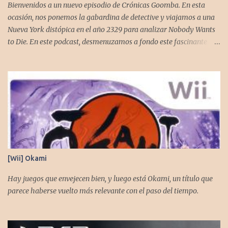
estupenda. Es un título que te mantiene enganchado a pesar de su
Bienvenidos a un nuevo episodio de Crónicas Goomba. En esta
alta dificultad...
ocasión, nos ponemos la gabardina de detective y viajamos a una
Nueva York distópica en el año 2329 para analizar Nobody Wants
to Die. En este podcast, desmenuzamos a fondo este fascinante
thriller neo-noir de estética cyberpunk, donde la inmortalidad es
posible... pero tiene un precio muy alto. Acompañemos a
@flagstaad quien pasó el título en PS5 y junto a @GoombaVictor
nos cuenta sus impresiones y vivencias. El juego está disponible
para XBS, PS5 y PC. No sobra comentarles que necesitamos su
apoyo al seguirnos en: Spotify YouTube. Muchas gracias a todos
los que nos agregan a sus plataformas de podcast y nos dejan
comentarios en nuestras diferentes redes. Twitter -
https://twitter.com/CronicasGoomba Instagram -
[Wii] Okami
https://www.instagram.com/cronicasgoomba/ Facebook -
https://www.facebook.com/CronicasGoomba
Hay juegos que envejecen bien, y luego está Okami, un título que
parece haberse vuelto más relevante con el paso del tiempo.