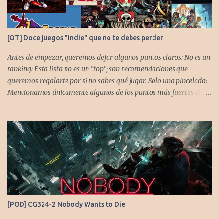
[OT] Doce juegos "indie" que no te debes perder
Antes de empezar, queremos dejar algunos puntos claros: No es un
ranking: Esta lista no es un "top"; son recomendaciones que
queremos regalarte por si no sabes qué jugar. Solo una pincelada:
Mencionamos únicamente algunos de los puntos más fuertes de
cada título, pero todos tienen profundidad de sobra para explorar.
Variedad de géneros: Hemos evitado repetir géneros para
asegurar que, al menos uno, se adapte a tus gustos. Si te gusta este
tipo de contenido, háznoslo saber para crear nuevas entradas con
otros doce juegos imprescindibles. Cuphead En la mente de los dos
hermanos desarrolladores, la idea de fusionar el arte de las
películas de animación clásica con un juego de disparos (al estilo
Contra o Metal Slug) era una apuesta ganadora. En la ejecución, la
calidad es insuperable. Posee un excelente diseño de niveles,
[POD] CG324-2 Nobody Wants to Die
variedad de jefes, plataformas desafiantes y una música