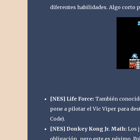
diferentes habilidades. Algo corto p
[NES] Life Force:
También conocido
pone a pilotar el Vic Viper para des
Code).
[NES] Donkey Kong Jr. Math:
Los j
obligación...pero este es pésimo. P