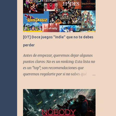
[OT] Doce juegos "indie" que no te debes
perder
Antes de empezar, queremos dejar algunos
puntos claros: No es un ranking: Esta lista no
es un "top"; son recomendaciones que
queremos regalarte por si no sabes qué
jugar. Solo una pincelada: Mencionamos
únicamente algunos de los puntos más
fuertes de cada título, pero todos tienen
profundidad de sobra para explorar.
Variedad de géneros: Hemos evitado repetir
géneros para asegurar que, al menos uno, se