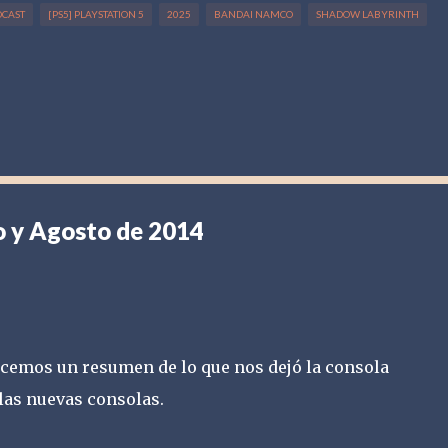
DCAST
[PS5] PLAYSTATION 5
2025
BANDAI NAMCO
SHADOW LABYRINTH
io y Agosto de 2014
hacemos un resumen de lo que nos dejó la consola
n las nuevas consolas.