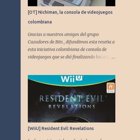
[OT] Nichiman, la consola de videojuegos
colombiana
Gracias a nuestros amigos del grupo
Cazadores de Bits , difundimos esta reseña a
esta iniciativa colombiana de consola de
videojuegos que se dió finalizando los años
80's y principios de los 90's.
[WiiU] Resident Evil: Revelations