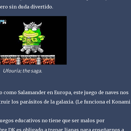
ero sin duda divertido.
Ufouria; the saga.
 como Salamander en Europa, este juego de naves nos
truir los parásitos de la galaxia. (Le funciona el Konami
uegos educativos no tiene que ser malos por
obre DK es obligado a trepar lianas para enseñarnos a