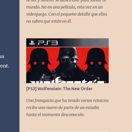
Arnol y Silveter se deben unir para salvar al
gracias a todos los que nos agregan a sus
mundo. No en una película, esta vez en un
plataformas de podcast y nos dejan
videojuego. Con el pequeño detalle que ellos
comentarios en nuestras diferentes redes.
no saben que están en él.
Twitter -
https://twitter.com/CronicasGoomba
Instagram -
https://www.instagram.com/cronicasgoomb
a/ Facebook -
su
https://www.facebook.com/CronicasGoomb
ont.
a
[PS3] Wolfenstein: The New Order
Una franquicia que ha tenido varios reinicios
recibe uno nuevo de parte de un estudio
hasta el momento desconocido.