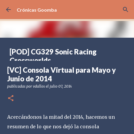
Ir al contenido principal
Crónicas Goomba
[POD] CG329 Sonic Racing
Crossworlds
[VC] Consola Virtual para Mayo y
publicadas por
Crónicas Goomba
el
julio 31, 2026
[NS2] NINTENDO SWITCH 2
[POD] PODCAST
2025
SEGA
Junio de 2014
SONIC
SONIC RACING CROSSWORLDS
publicadas por
vdallos
el
julio 07, 2014
0
Acercándonos la mitad del 2014, hacemos un
resumen de lo que nos dejó la consola