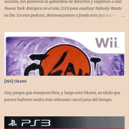
ocasión, nos ponemos la gabardina de detective y viajamos a una
Nueva York distópica en el año 2329 para analizar Nobody Wants
to Die. En este podcast, desmenuzamos a fondo este fascinante
thriller neo-noir de estética cyberpunk, donde la inmortalidad es
posible... pero tiene un precio muy alto. Acompañemos a
@flagstaad quien pasó el título en PS5 y junto a @GoombaVictor
nos cuenta sus impresiones y vivencias. El juego está disponible
para XBS, PS5 y PC. No sobra comentarles que necesitamos su
apoyo al seguirnos en: Spotify YouTube. Muchas gracias a todos
los que nos agregan a sus plataformas de podcast y nos dejan
comentarios en nuestras diferentes redes. Twitter -
https://twitter.com/CronicasGoomba Instagram -
[Wii] Okami
https://www.instagram.com/cronicasgoomba/ Facebook -
https://www.facebook.com/CronicasGoomba
Hay juegos que envejecen bien, y luego está Okami, un título que
parece haberse vuelto más relevante con el paso del tiempo.