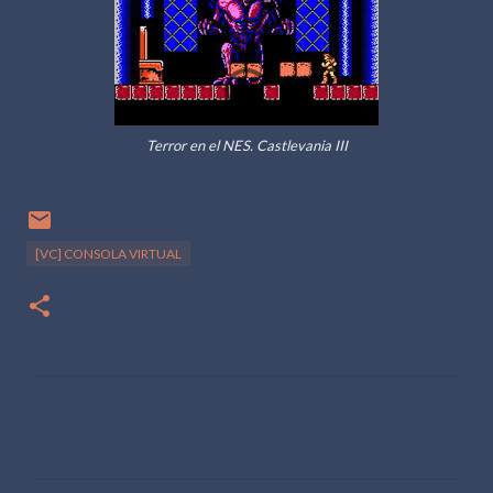
Terror en el NES. Castlevania III
[VC] CONSOLA VIRTUAL
C
o
m