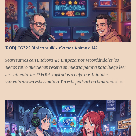
[POD] CG325 Bitácora 4K - ¿Somos Anime o IA?
Regresamos con Bitácora 4K. Empezamos recordándoles los
juegos retro que tienen reseña en nuestra página para luego leer
sus comentarios [21:00]. Invitados a dejarnos también
comentarios en este capítulo. En este podcast no tendremos un
tema especial, pero lo usaremos para comentarles algunos
cambios que queremos hacer en el podcast. Los acompañan
@GoombaVictor y @flagstaad que no estarían aquí si no es por
ustedes. Muchas gracias a todos los que nos agregan a sus
plataformas de podcast y nos dejan comentarios en las cuentas de
redes. Spotify YouTube. Twitter -
https://twitter.com/CronicasGoomba Instagram -