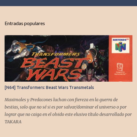
e
n
t
Entradas populares
a
r
i
o
s
[N64] Transformers: Beast Wars Transmetals
Maximales y Predacones luchan con fiereza en la guerra de
bestias, solo que no sé si es por salvar/dominar el universo o por
lograr que no caiga en el olvido este elusivo título desarrollado por
TAKARA