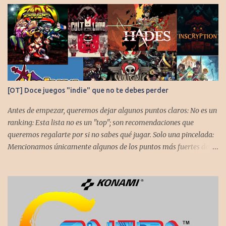
[OT] Doce juegos "indie" que no te debes perder
Antes de empezar, queremos dejar algunos puntos claros: No es un
ranking: Esta lista no es un "top"; son recomendaciones que
queremos regalarte por si no sabes qué jugar. Solo una pincelada:
Mencionamos únicamente algunos de los puntos más fuertes de
cada título, pero todos tienen profundidad de sobra para explorar.
Variedad de géneros: Hemos evitado repetir géneros para
asegurar que, al menos uno, se adapte a tus gustos. Si te gusta este
tipo de contenido, háznoslo saber para crear nuevas entradas con
otros doce juegos imprescindibles. Cuphead En la mente de los dos
hermanos desarrolladores, la idea de fusionar el arte de las