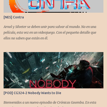
películas de animación clásica con un juego de disparos (al estilo
Contra o Metal Slug) era una apuesta ganadora. En la ejecución, la
calidad es insuperable. Posee un excelente diseño de niveles,
[NES] Contra
variedad de jefes, plataformas desafiantes y una música
estupenda. Es un título que te mantiene enganchado a pesar de su
Arnol y Silveter se deben unir para salvar al mundo. No en una
alta dificultad...
película, esta vez en un videojuego. Con el pequeño detalle que
ellos no saben que están en él.
[POD] CG324-2 Nobody Wants to Die
Bienvenidos a un nuevo episodio de Crónicas Goomba. En esta